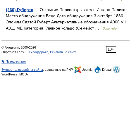
(260) Губерта
— Открытие Первооткрыватель Иоганн Пализа
Место обнаружения Вена Дата обнаружения 3 октября 1886
Эпоним Святой Губерт Альтернативные обозначения A906 VH;
A911 ME Категория Главное кольцо (Семейст …
Википедия
© Академик, 2000-2026
18+
Обратная связь:
Техподдержка
,
Реклама на сайте
👣 Путешествия
Экспорт словарей на сайты
, сделанные на PHP,
Joomla,
Drupal,
WordPress, MODx.