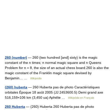
260 (number)
— 260 (two hundred [and] sixty) is the magic
constant of the n times; n normal magic square and n Queens
Problem for n = 8, the size of an actual chess board.260 is also the
magic constant of the Franklin magic square devised by
Benjamin… …
Wikipedia
(260) huberta
— 260 Huberta pas de photo Caractéristiques
orbitales Époque 18 août 2005 (JJ 2453600.5) Demi grand axe
516,159×106 km (3,450 ua) Aphélie …
Wikipédia en Français
260 Huberta
— (260) Huberta 260 Huberta pas de photo